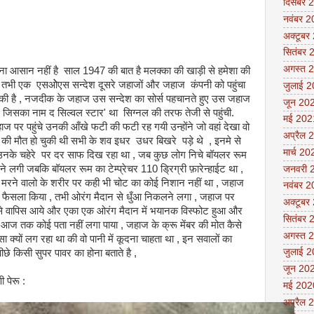
दिसंबर 
नवंबर 
अक्टूबर
सितंबर 
अगस्त 
इतना आसान नहीं है साल 1947 की बात है मलक्का की खाड़ी से हमेशा की
े , तभी एक एसओेएस सन्देश दूसरे जहाजों और जहाज कंपनी को पहुंचा
जुलाई 
 चुकी है , नजदीक के जहाज उस सन्देश का सोर्स पहचानते हुए उस जहाज
जून 20
सका नाम द सिल्वल स्टार' था सिग्नल की तरफ तेजी से पहुंची.
मई 202
ज पर पहुंचे उनकी आँखे फटी की फटी रह गयी उन्होंने जो वहां देखा वो
अप्रैल 
 की मौत हो चुकी थी सभी के शव इधर उधर बिखरे पड़े थे , इनमे से
मार्च 20
 उनके चहेरे पर दर साफ दिख रहा था , जब कुछ लोग निचे बॉयलर रूम
ने लगी जबकि बॉयलर रूम का टेम्प्रेचर 110 ड्रिग्री फ़ारेन्हाईट था ,
जनवरी 
की मरने वालो के शरीर पर कही भी चोट का कोई निशान नहीं था , जहाज
नवंबर 
ा फैसला किया , तभी ओरंग मैदान से धुँआ निकलने लगा , जहाज पर
अक्टूबर
 से वापिस आये और एका एक ओरंग मैदान में भयानक विस्फोट हुआ और
सितंबर 
ुआ आज तक कोई पता नहीं लगा पाया , जहाज के क्रू मेंबर की मोत कैसे
अगस्त 
सा क्यों लग रहा था की वो पानी में कूदना चाहता था , इन सवालों का
जुलाई 
े किसी सुपर पावर का होना बताते है ,
जून 20
 पेरू :
मई 202
अप्रैल 