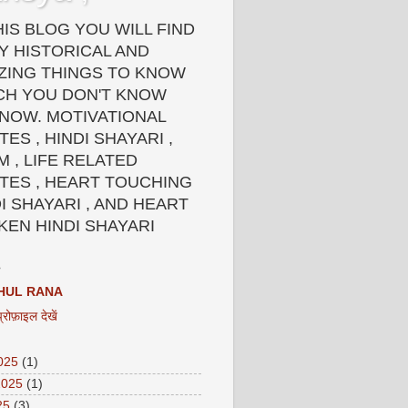
HIS BLOG YOU WILL FIND
Y HISTORICAL AND
ZING THINGS TO KNOW
CH YOU DON'T KNOW
 NOW. MOTIVATIONAL
ES , HINDI SHAYARI ,
 , LIFE RELATED
TES , HEART TOUCHING
I SHAYARI , AND HEART
KEN HINDI SHAYARI
HUL RANA
प्रोफ़ाइल देखें
2025
(1)
2025
(1)
25
(3)