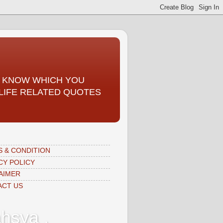
TO KNOW WHICH YOU
, LIFE RELATED QUOTES
 & CONDITION
CY POLICY
AIMER
ACT US
hsya ,