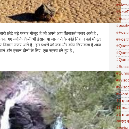
#Motiv
#NewD
#Positi
#posit
#Posit
ज़ारो छोटे बड़े पत्थर मौजूद है जो अपने आप खिसकते नजर आते है ,
खिसकाए गए क्योकि किसी भी इंसान या जानवरो के कोई निशान वहां मौजूद
#Positi
खा और निशान नजर आते है , इन पथरो को कब और कोण खिसकता है आज
#Quot
ानं और इंसान दोनों के लिए एक रहस्य बने हुए है ,
#Quot
#Quot
#Succ
#Sunri
#Wisd
#Wisd
#Word
10 quo
11 man
21 man
अमरुद क
अश्वगंधा