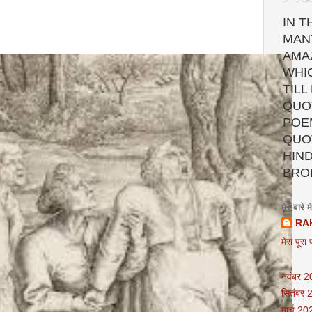
IN T
MAN
AMA
WHI
TILL
QUOT
POEM
QUO
HIND
BRO
मेरे बारे में
RA
मेरा पूरा 
नवंबर 
सितंबर 
मार्च 20