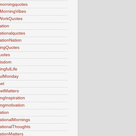
morningquotes
MorningVibes
WorkQuotes
ation
rationalquotes
rationNation
ringQuotes
uotes
Wisdom
ngfulLife
fulMonday
et
etMatters
ngInspiration
ngmotivation
ation
ationalMornings
ationalThoughts
ationMatters