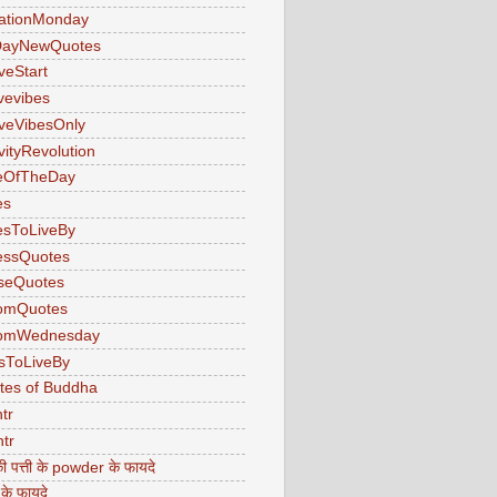
ationMonday
ayNewQuotes
veStart
ivevibes
iveVibesOnly
vityRevolution
eOfTheDay
es
esToLiveBy
essQuotes
seQuotes
omQuotes
omWednesday
sToLiveBy
tes of Buddha
tr
tr
ी पत्ती के powder के फायदे
 के फायदे