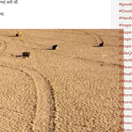
एं बनी थीं.
#good
#Good
या:
#Hard
#Inspir
#inspi
#Inspi
#Inspi
#LifeQ
#Life
#Meani
#Mind
#Minds
#Minds
#Morni
#morni
#Motiv
#Motiv
#Motiv
#Motiv