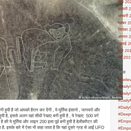
मार्च 20
फ़रवरी 
जनवरी 
नवंबर 
सितंबर 
अगस्त 
जुलाई 
जून 20
मई 201
लेबल
#Belie
#DailyI
#Daily
#Daily
#Daily
बनी हुयी है जो आपको हैरान कर देंगी , ये मुर्तिया इंसानो , जानवरो और
#Deep
है, इससे अलग वहां सीधी रेखाए बनी हुयी है , ये रेखाए 500 वर्ग
#Empo
है की ये मुर्तिया और लाइन 200 इसा पूर्व बनी हुयी है हेलीकॉप्टर की
ै. इसके बारे में ऐसा भी कहा जाता है कि यहां दूसरे ग्रह से आईं UFO
#Empo