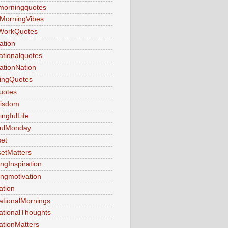
morningquotes
MorningVibes
WorkQuotes
ation
rationalquotes
rationNation
ringQuotes
uotes
Wisdom
ngfulLife
fulMonday
et
etMatters
ngInspiration
ngmotivation
ation
ationalMornings
ationalThoughts
ationMatters