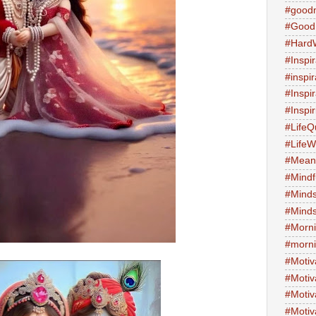
#good
#Good
#Hard
#Inspir
#inspi
#Inspi
#Inspi
#LifeQ
#Life
#Meani
#Mind
#Minds
#Minds
#Morni
#morni
#Motiv
#Motiv
#Motiv
#Motiv