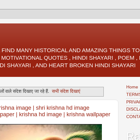
LL FIND MANY HISTORICAL AND AMAZING THINGS 
 MOTIVATIONAL QUOTES , HINDI SHAYARI , POEM 
DI SHAYARI , AND HEART BROKEN HINDI SHAYARI
Home
ों वाले संदेश दिखाए जा रहे हैं.
सभी संदेश दिखाएं
TERMS
PRIVA
rishna image | shri krishna hd image
DISCL
lpaper | krishna hd image | krishna wallpaper
CONT
Ra