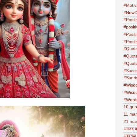
#Motiv
#NewD
#Positi
#posit
#Posit
#Positi
#Quot
#Quot
#Quot
#Succ
#Sunri
#Wisd
#Wisd
#Word
10 quo
11 man
21 man
अमरुद क
अश्वगंधा