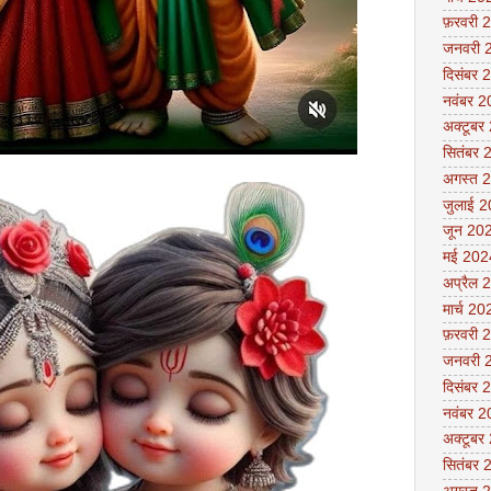
फ़रवरी 
जनवरी 
दिसंबर 
नवंबर 
अक्टूबर
सितंबर 
अगस्त 
जुलाई 
जून 20
मई 202
अप्रैल 
मार्च 20
फ़रवरी 
जनवरी 
दिसंबर 
नवंबर 
अक्टूबर
सितंबर 