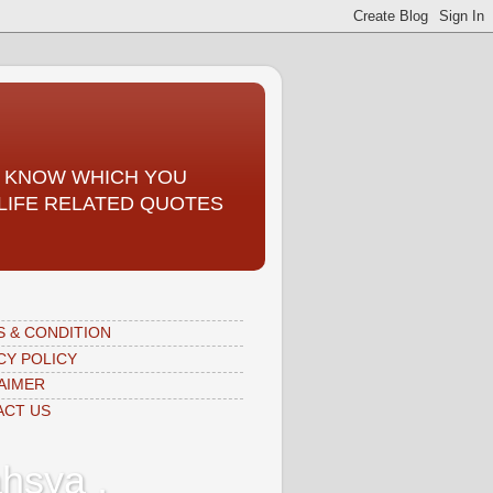
TO KNOW WHICH YOU
, LIFE RELATED QUOTES
 & CONDITION
CY POLICY
AIMER
ACT US
hsya ,