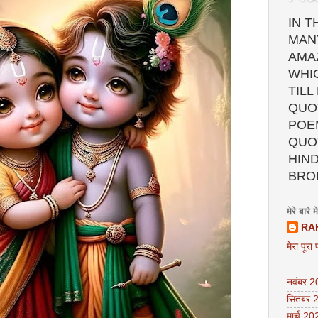
IN T
MAN
AMA
WHI
TILL
QUOT
POEM
QUO
HIND
BRO
मेरे बारे में
RA
मेरा पूरा 
नवंबर 
सितंबर 
मार्च 20