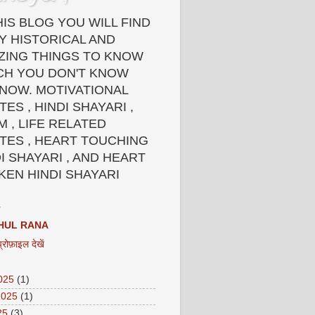
HIS BLOG YOU WILL FIND
Y HISTORICAL AND
ZING THINGS TO KNOW
CH YOU DON'T KNOW
 NOW. MOTIVATIONAL
ES , HINDI SHAYARI ,
 , LIFE RELATED
TES , HEART TOUCHING
I SHAYARI , AND HEART
KEN HINDI SHAYARI
HUL RANA
प्रोफ़ाइल देखें
2025
(1)
2025
(1)
25
(3)