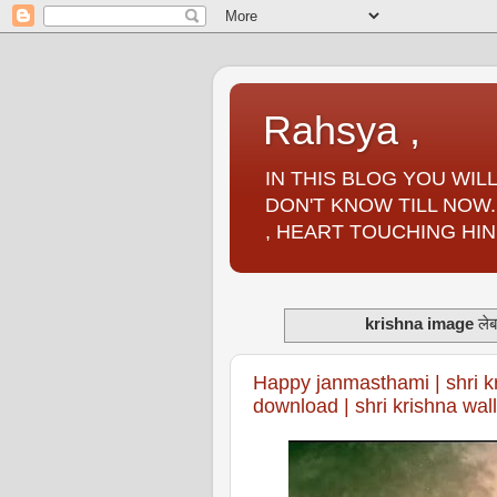
Rahsya ,
IN THIS BLOG YOU WI
DON'T KNOW TILL NOW.
, HEART TOUCHING HIN
krishna image
लेबल
Happy janmasthami | shri k
download | shri krishna wal