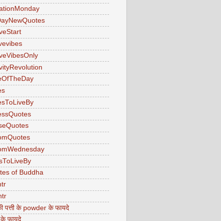
ationMonday
ayNewQuotes
veStart
ivevibes
iveVibesOnly
vityRevolution
eOfTheDay
es
esToLiveBy
essQuotes
seQuotes
omQuotes
omWednesday
sToLiveBy
tes of Buddha
tr
tr
ी पत्ती के powder के फायदे
 के फायदे