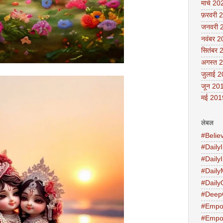
मार्च 20
फ़रवरी 
जनवरी 
नवंबर 
सितंबर 
अगस्त 
जुलाई 
जून 20
मई 201
लेबल
#Belie
#DailyI
#Daily
#Daily
#Daily
#Deep
#Empo
#Empo