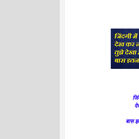
जिं
दे
बास इ