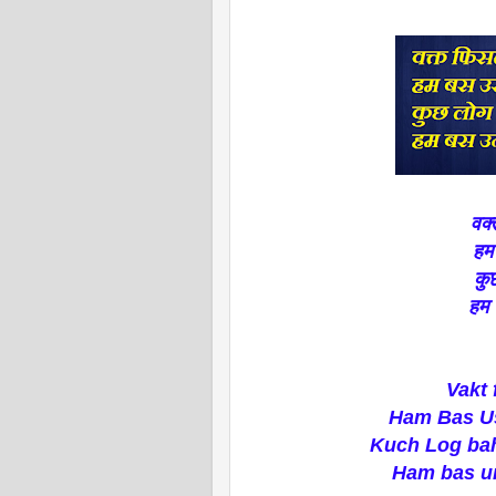
वक्
हम बस
कुछ लोग 
हम बस उ
Vakt 
Ham Bas Us
Kuch Log bah
Ham bas un