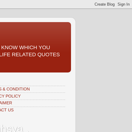
TO KNOW WHICH YOU
, LIFE RELATED QUOTES
 & CONDITION
CY POLICY
AIMER
ACT US
hsya ,