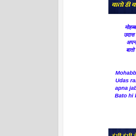
मोहब्
उदास 
अपन
बातो ही 
Mohabbat 
Udas ra
apna ja
Bato hi ba