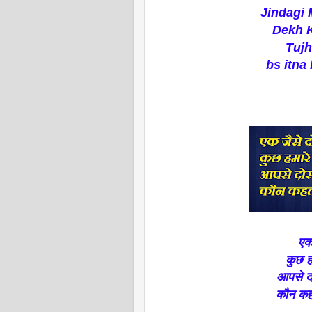
Jindagi 
Dekh K
Tujh
bs itna 
एक 
कुछ ह
आपसे दो
कौन कहता