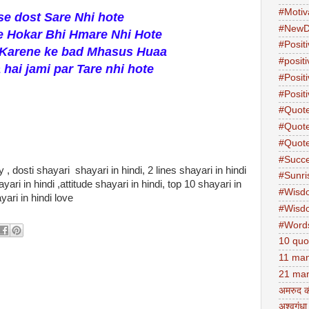
#Motiv
se dost Sare Nhi hote
#NewD
 Hokar Bhi Hmare Nhi Hote
#Positi
 Karene ke bad Mhasus Huaa
#posit
hai jami par Tare nhi hote
#Posit
#Positi
#Quot
#Quot
#Quot
#Succ
y , dosti shayari shayari in hindi, 2 lines shayari in hindi
#Sunri
hayari in hindi ,attitude shayari in hindi, top 10 shayari in
#Wisd
yari in hindi love
#Wisd
#Word
10 quo
11 man
21 man
अमरुद क
अश्वगंधा