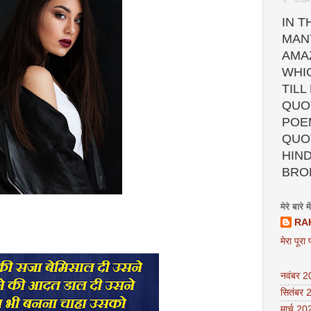
IN T
MAN
AMA
WHI
TILL
QUOT
POEM
QUO
HIND
BRO
मेरे बारे में
RA
मेरा पूरा 
नवंबर 
सितंबर 
मार्च 20