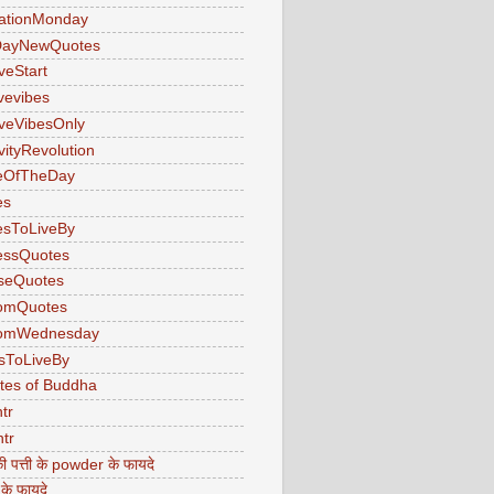
ationMonday
ayNewQuotes
veStart
ivevibes
iveVibesOnly
vityRevolution
eOfTheDay
es
esToLiveBy
essQuotes
seQuotes
omQuotes
omWednesday
sToLiveBy
tes of Buddha
tr
tr
ी पत्ती के powder के फायदे
 के फायदे