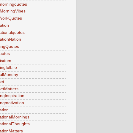
morningquotes
MorningVibes
WorkQuotes
ation
rationalquotes
rationNation
ringQuotes
uotes
Wisdom
ngfulLife
fulMonday
et
etMatters
ngInspiration
ngmotivation
ation
ationalMornings
ationalThoughts
ationMatters