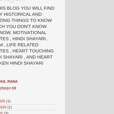
HIS BLOG YOU WILL FIND
Y HISTORICAL AND
ZING THINGS TO KNOW
CH YOU DON'T KNOW
 NOW. MOTIVATIONAL
ES , HINDI SHAYARI ,
 , LIFE RELATED
TES , HEART TOUCHING
I SHAYARI , AND HEART
KEN HINDI SHAYARI
HUL RANA
प्रोफ़ाइल देखें
2025
(1)
2025
(1)
25
(3)