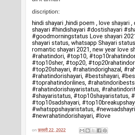
discription:
hindi shayari ,hindi poem , love shayari , 
shayari #hindishayari #dostishayari #sh
#goodmorningstatus Love shayari 2021, l
shayari status, whatsapp Shayari statu
romantic shayari 2021, new year love s
#rahatindori, #top10, #top10rahatindor
#top10sher, #top20, #top20rahatindori
#top20shayari, #rahatindorighazal, #rah
#rahatindorishayari, #bestshayari, #be
#toprahatindorilines, #rahatindoribests
#rahatindorishayaristatus, #rahatindori
#shayaristatus, #top10shayaristatus, 
#top10sadshayari, #top10breakupshayar
#whatsppshayaristatus, #newsadshayri
#newrahatindorishayari, #love
on
फ़रवरी 22, 2022