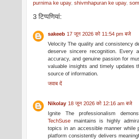
purnima ke upay
,
shivmhapuran ke upay
,
som
3 टिप्‍पणियां:
sakeeb
17 जून 2026 को 11:54 pm बजे
Velocity The quality and consistency 
deserve sincere recognition. Every ar
accuracy, and genuine passion for mus
valuable insights and timely updates 
source of information.
जवाब दें
Nikolay
18 जून 2026 को 12:16 am बजे
Ignite The professionalism demons
TechSuse
maintains is highly admira
topics in an accessible manner while p
platform consistently delivers meaning