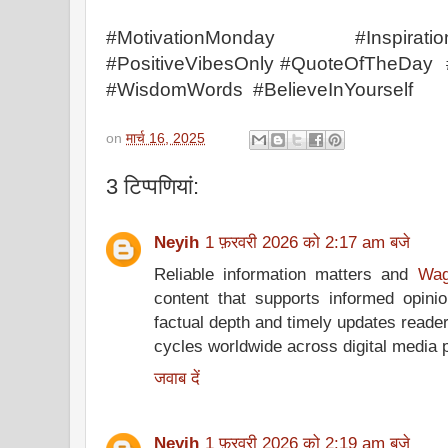
#MotivationMonday #Inspirat
#PositiveVibesOnly #QuoteOfTheDay 
#WisdomWords #BelieveInYourself
on
मार्च 16, 2025
3 टिप्‍पणियां:
Neyih
1 फ़रवरी 2026 को 2:17 am बजे
Reliable information matters and
Wag
content that supports informed opini
factual depth and timely updates reade
cycles worldwide across digital media 
जवाब दें
Neyih
1 फ़रवरी 2026 को 2:19 am बजे