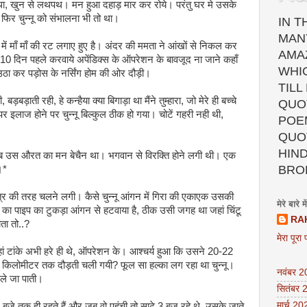
ा था, खुन से लथपथ। मन हुआ दहाड़ मार कर रोये। परंतु घर मे उसके
फिर चुन्नू को संभालना भी तो था।
IN T
MAN
 में माँ माँ की रट लगाए हुए है। अंदर की ममता ने आंखों से निकल कर
AMA
 दिन पहले करवाये अपेंडिक्स के ऑपरेशन के बावजूद ना जाने कहाँ
WHI
 उठा कर पड़ोस के नर्सिंग होम की ओर दौड़ी।
TILL
ड़ाती रही, हे कन्हैया क्या बिगाड़ा था मैंने तुम्हारा, जो मेरे ही बच्चे
QUOT
इलाज होने पर चुन्नू बिल्कुल ठीक हो गया। चोटें गहरी नही थी,
POEM
QUO
HIND
तब उस औरत का मन बेचैन था। भगवान से विरक्ति होने लगी थी। एक
BRO
।*
र की तरह चलने लगी। कैसे चुन्नू आंगन में गिरा की एकाएक उसकी
मेरे बारे में
 का पाइप का टुकड़ा आंगन से हटवाया है, ठीक उसी जगह था जहां चिंटू
RA
ता तो..?
मेरा पूरा 
 टांके अभी हरे ही थे, ऑपरेशन के। आश्चर्य हुआ कि उसने 20-22
आधा किलोमीटर तक दौड़ती चली गयी? फूल सा हल्का लग रहा था चुन्नू।
नवंबर 
 ले जा पाती।
सितंबर 
मार्च 20
जे तक ही रहते हैं और जब वो पहुंची तो साढ़े 3 बज रहे थे, उसके जाते