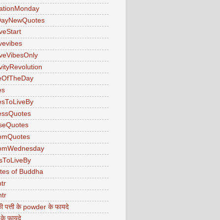
ationMonday
ayNewQuotes
veStart
ivevibes
iveVibesOnly
vityRevolution
eOfTheDay
es
esToLiveBy
essQuotes
seQuotes
omQuotes
omWednesday
sToLiveBy
tes of Buddha
tr
tr
ी पत्ती के powder के फायदे
 के फायदे