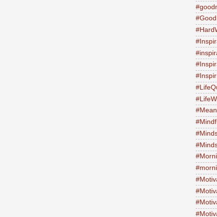
#good
#Good
#Hard
#Inspir
#inspi
#Inspi
#Inspi
#LifeQ
#Life
#Meani
#Mind
#Minds
#Minds
#Morni
#morni
#Motiv
#Motiv
#Motiv
#Motiv