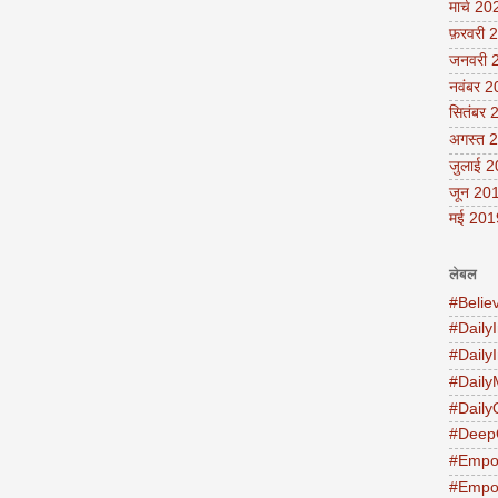
मार्च 20
फ़रवरी 
जनवरी 
नवंबर 
सितंबर 
अगस्त 
जुलाई 
जून 20
मई 201
लेबल
#Belie
#DailyI
#Daily
#Daily
#Daily
#Deep
#Empo
#Empo