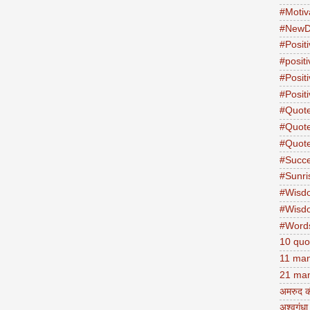
#Motiv
#NewD
#Positi
#posit
#Posit
#Positi
#Quot
#Quot
#Quot
#Succ
#Sunri
#Wisd
#Wisd
#Word
10 quo
11 man
21 man
अमरुद क
अश्वगंधा