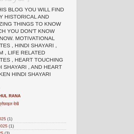
HIS BLOG YOU WILL FIND
Y HISTORICAL AND
ZING THINGS TO KNOW
CH YOU DON'T KNOW
 NOW. MOTIVATIONAL
ES , HINDI SHAYARI ,
 , LIFE RELATED
TES , HEART TOUCHING
I SHAYARI , AND HEART
KEN HINDI SHAYARI
HUL RANA
प्रोफ़ाइल देखें
2025
(1)
2025
(1)
25
(3)