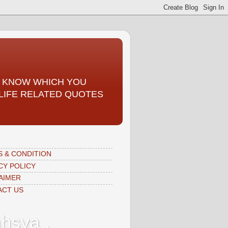
TO KNOW WHICH YOU
, LIFE RELATED QUOTES
 & CONDITION
CY POLICY
AIMER
ACT US
hsya ,