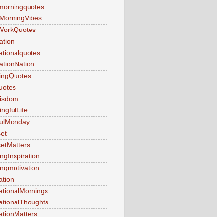
morningquotes
MorningVibes
WorkQuotes
ation
rationalquotes
rationNation
ringQuotes
uotes
Wisdom
ngfulLife
fulMonday
et
etMatters
ngInspiration
ngmotivation
ation
ationalMornings
ationalThoughts
ationMatters