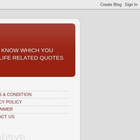
TO KNOW WHICH YOU
, LIFE RELATED QUOTES
 & CONDITION
CY POLICY
AIMER
ACT US
hsya ,