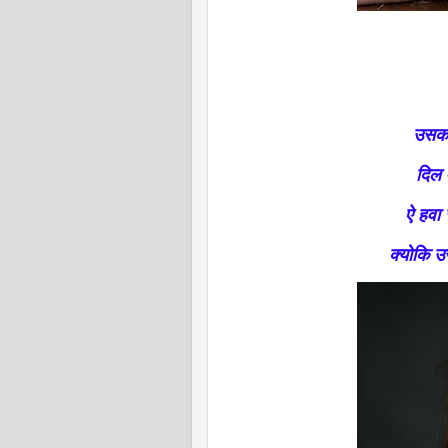
उसको 
दिल म
ऐ हवा 
क्योकि उ