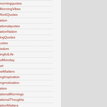
morningquotes
MorningVibes
WorkQuotes
ation
rationalquotes
rationNation
ringQuotes
uotes
Wisdom
ngfulLife
fulMonday
et
etMatters
ngInspiration
ngmotivation
ation
ationalMornings
ationalThoughts
ationMatters