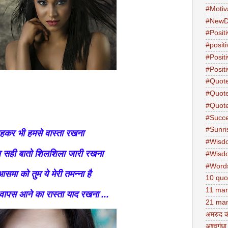
#Motiv
#NewD
#Positi
#posit
#Posit
#Positi
#Quot
#Quot
#Quot
#Succ
#Sunri
रहकर भी हमसे वास्ता रखना
#Wisd
ा सही बातो शिलशिला जारी रखना
#Wisd
#Word
आसमा को तुम ये मेरी तमन्ना है
10 quo
11 man
ापस आने का रास्ता याद रखना ...
21 man
अमरुद क
अश्वगंधा