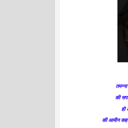
तमन्न
की सप
हो 
की आमीन कहने