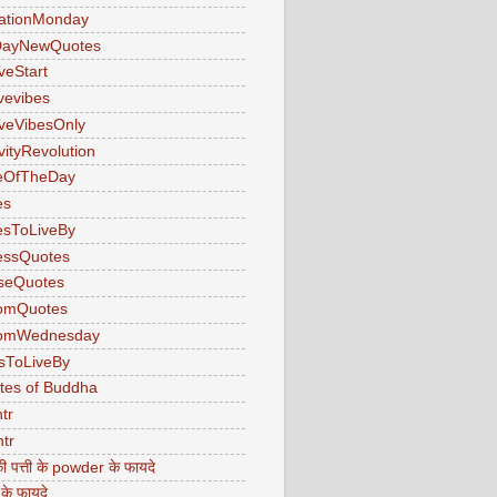
ationMonday
ayNewQuotes
veStart
ivevibes
iveVibesOnly
vityRevolution
eOfTheDay
es
esToLiveBy
essQuotes
seQuotes
omQuotes
omWednesday
sToLiveBy
tes of Buddha
tr
tr
ी पत्ती के powder के फायदे
 के फायदे