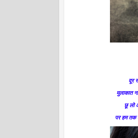
दूर 
मुलाकात न
छू लो 
पर हम तक व