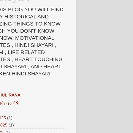
HIS BLOG YOU WILL FIND
Y HISTORICAL AND
ZING THINGS TO KNOW
CH YOU DON'T KNOW
 NOW. MOTIVATIONAL
ES , HINDI SHAYARI ,
 , LIFE RELATED
TES , HEART TOUCHING
I SHAYARI , AND HEART
KEN HINDI SHAYARI
HUL RANA
प्रोफ़ाइल देखें
2025
(1)
2025
(1)
25
(3)