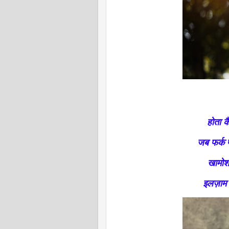
होता क
जब फर्क प
खामोश
इलज़ाम ह