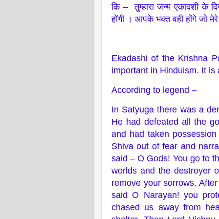
कि – तुम्हारा जन्म एकादशी के द
होंगी । आपके भक्त वही होंगे जो मेरे
Ekadashi of the Krishna P
important in Hinduism. It i
According to legend –
In Satyuga there was a de
He had defeated all the god
and had taken possession o
Shiva out of fear and narr
said – O Gods! You go to the
worlds and the destroyer o
remove your sorrows. After 
said O Narayan! you pro
chased us away from heav