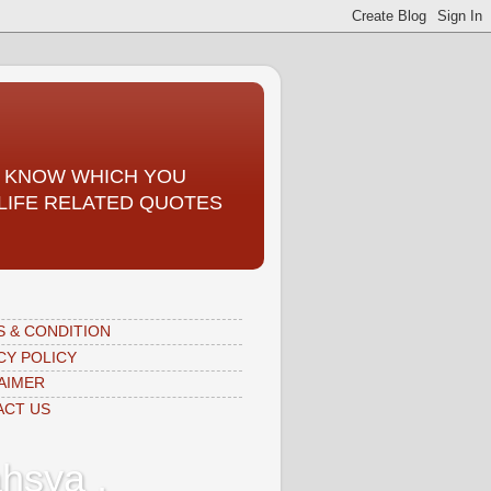
TO KNOW WHICH YOU
, LIFE RELATED QUOTES
 & CONDITION
CY POLICY
AIMER
ACT US
hsya ,