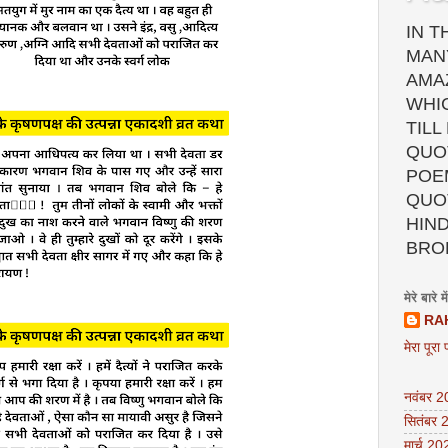
IN T
MAN
AMA
WHI
TILL
QUOT
POEM
QUO
HIND
BRO
मेरे बारे में
RA
मेरा पूरा 
नवंबर 
सितंबर 
मार्च 20