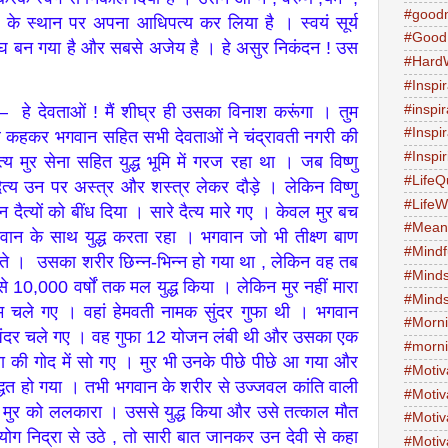
#good
 के स्थान पर अपना आधिपत्य कर लिया है । स्वयं सूर्य
#Good
मेघ बन गया है और सबसे अजेय है । हे असुर निकंदन ! उस
#Hard
।
#Inspir
#inspi
– हे देवताओं ! मैं शीघ्र ही उसका विनाश करूंगा । तुम
#Inspi
 कहकर भगवान सहित सभी देवताओं ने चंद्रावती नगरी की
#Inspi
मुर सेना सहित युद्ध भूमि में गरज रहा था । जब विष्णु
#LifeQ
 दैत्य उन पर अस्त्र और शस्त्र लेकर दौड़े । लेकिन विष्णु
#Life
न दैत्यों को बींध दिया । सारे दैत्य मारे गए । केवल मुर बच
#Meani
न के साथ युद्ध करता रहा । भगवान जो भी तीक्ष्ण बाण
#Mind
 होते । उसका शरीर छिन्न-भिन्न हो गया था , लेकिन वह तब
#Minds
े 10,000 वर्षों तक मल युद्ध किया । लेकिन मुर नहीं मारा
#Minds
 चले गए । वहां हेमवती नामक सुंदर गुफा थी । भगवान
#Morni
 अंदर चले गए । वह गुफा 12 योजन लंबी थी और उसका एक
#morni
द्रा की गोद में सो गए । मुर भी उनके पीछे पीछे आ गया और
#Motiv
 उद्धत हो गया । तभी भगवान के शरीर से उज्जवल कांति वाली
#Motiv
्षस मुर को ललकारा । उससे युद्ध किया और उसे तत्काल मौत
#Motiv
ोग निद्रा से उठे , तो सारी बात जानकर उन देवी से कहा
#Motiv