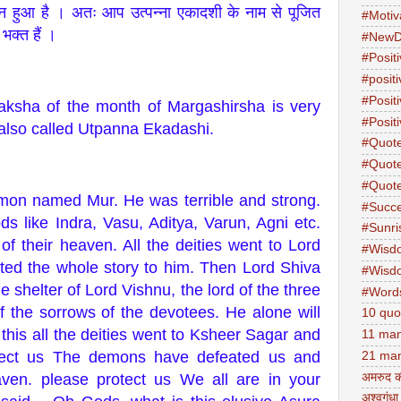
िन हुआ है । अतः आप उत्पन्ना एकादशी के नाम से पूजित
#Motiv
 भक्त हैं ।
#NewD
#Positi
#posit
#Posit
aksha of the month of Margashirsha is very
#Positi
s also called Utpanna Ekadashi.
#Quot
#Quot
#Quot
mon named Mur. He was terrible and strong.
#Succ
s like Indra, Vasu, Aditya, Varun, Agni etc.
#Sunri
f their heaven. All the deities went to Lord
#Wisd
ated the whole story to him. Then Lord Shiva
#Wisd
 shelter of Lord Vishnu, the lord of the three
#Word
f the sorrows of the devotees. He alone will
10 quo
this all the deities went to Ksheer Sagar and
11 man
tect us The demons have defeated us and
21 man
अमरुद क
en. please protect us We all are in your
अश्वगंधा