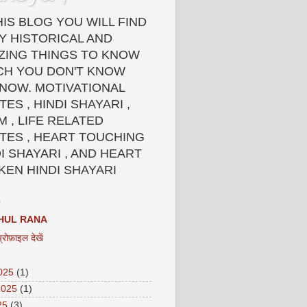
HIS BLOG YOU WILL FIND
Y HISTORICAL AND
ZING THINGS TO KNOW
CH YOU DON'T KNOW
 NOW. MOTIVATIONAL
ES , HINDI SHAYARI ,
 , LIFE RELATED
TES , HEART TOUCHING
I SHAYARI , AND HEART
KEN HINDI SHAYARI
HUL RANA
प्रोफ़ाइल देखें
2025
(1)
2025
(1)
25
(3)