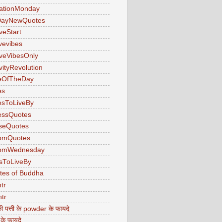
ationMonday
ayNewQuotes
veStart
ivevibes
iveVibesOnly
vityRevolution
eOfTheDay
es
esToLiveBy
essQuotes
seQuotes
omQuotes
omWednesday
sToLiveBy
tes of Buddha
tr
tr
ी पत्ती के powder के फायदे
 के फायदे