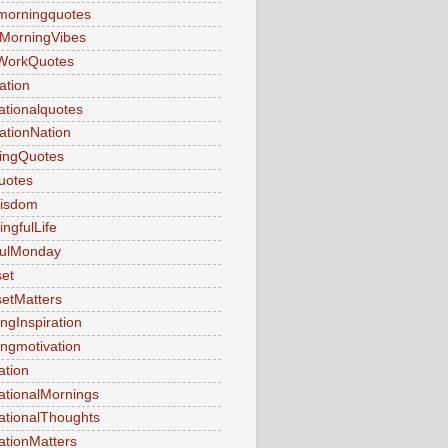
morningquotes
MorningVibes
WorkQuotes
ation
rationalquotes
rationNation
ringQuotes
uotes
Wisdom
ngfulLife
fulMonday
et
etMatters
ngInspiration
ngmotivation
ation
ationalMornings
ationalThoughts
ationMatters