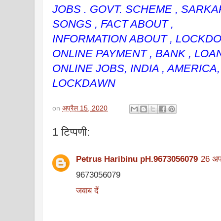
JOBS . GOVT. SCHEME , SARKAR
SONGS , FACT ABOUT ,
INFORMATION ABOUT , LOCKDOW
ONLINE PAYMENT , BANK , LOAN
ONLINE JOBS, INDIA , AMERICA,
LOCKDAWN
on
अप्रैल 15, 2020
1 टिप्पणी:
Petrus Haribinu pH.9673056079
26 अप
9673056079
जवाब दें