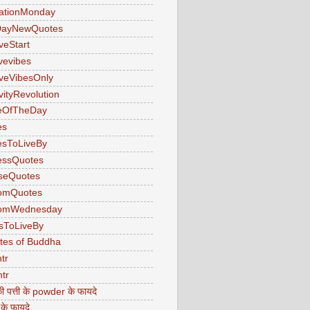
ationMonday
ayNewQuotes
veStart
ivevibes
iveVibesOnly
vityRevolution
eOfTheDay
es
esToLiveBy
essQuotes
seQuotes
omQuotes
omWednesday
sToLiveBy
tes of Buddha
tr
tr
ी पत्ती के powder के फायदे
 के फायदे