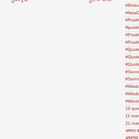
#Motiv
#NewD
#Positi
#posit
#Posit
#Positi
#Quot
#Quot
#Quot
#Succ
#Sunri
#Wisd
#Wisd
#Word
10 quo
11 man
21 man
अमरुद क
अश्वगंधा