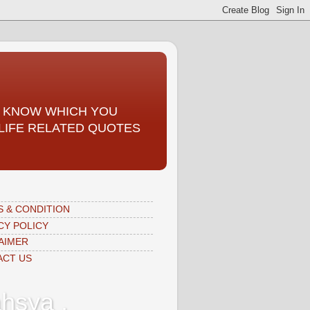
TO KNOW WHICH YOU
, LIFE RELATED QUOTES
 & CONDITION
CY POLICY
AIMER
ACT US
hsya ,