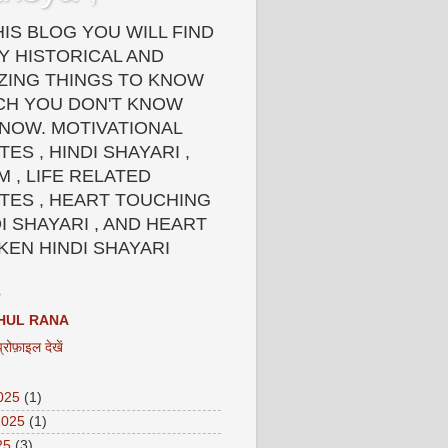
HIS BLOG YOU WILL FIND
Y HISTORICAL AND
ZING THINGS TO KNOW
CH YOU DON'T KNOW
 NOW. MOTIVATIONAL
ES , HINDI SHAYARI ,
 , LIFE RELATED
TES , HEART TOUCHING
I SHAYARI , AND HEART
KEN HINDI SHAYARI
HUL RANA
प्रोफ़ाइल देखें
2025
(1)
2025
(1)
25
(3)