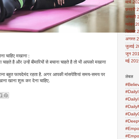
मार्च 20
फ़रवरी 
जनवरी 
नवंबर 
सितंबर 
अगस्त 
जुलाई 
जून 20
खाना चाहिए मखाना :
मई 201
हते है और उन्हें बीमारियों से बचाना चाहते है तो भी आपको मखाना
खाना बहुत फायदेमंद रहता है. अगर आपकी मांसपेशि‍यां समय-समय पर
लेबल
ाना खाना शुरू कर देना चाहिए.
#Belie
#DailyI
#Daily
#Daily
#Daily
#Deep
#Empo
#Empo