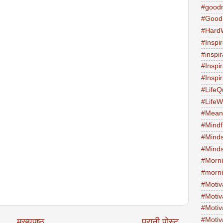
#good
#Good
#Hard
#Inspir
#inspi
#Inspi
#Inspi
#LifeQ
#Life
#Meani
#Mind
#Minds
#Minds
#Morni
#morni
#Motiv
#Motiv
#Motiv
#Motiv
मुख्यपृष्ठ
पुरानी पोस्ट