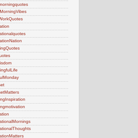
morningquotes
MorningVibes
WorkQuotes
ation
rationalquotes
rationNation
ringQuotes
uotes
Wisdom
ngfulLife
fulMonday
et
etMatters
ngInspiration
ngmotivation
ation
ationalMornings
ationalThoughts
ationMatters