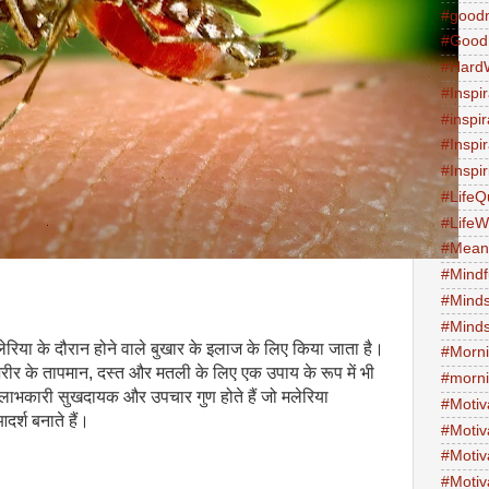
#good
#Good
#Hard
#Inspir
#inspi
#Inspi
#Inspi
#LifeQ
#Life
#Meani
#Mind
#Minds
#Minds
मलेरिया के दौरान होने वाले बुखार के इलाज के लिए किया जाता है।
#Morni
च शरीर के तापमान, दस्त और मतली के लिए एक उपाय के रूप में भी
#morni
ें लाभकारी सुखदायक और उपचार गुण होते हैं जो मलेरिया
#Motiv
दर्श बनाते हैं।
#Motiv
#Motiv
#Motiv