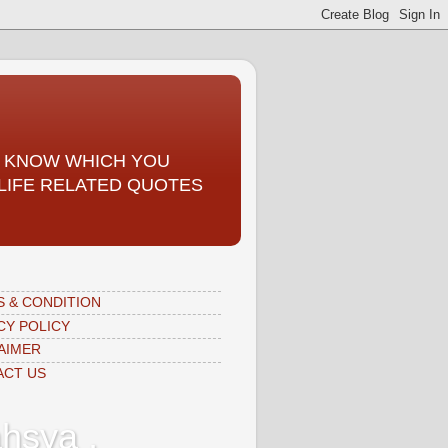
TO KNOW WHICH YOU
, LIFE RELATED QUOTES
 & CONDITION
CY POLICY
AIMER
ACT US
hsya ,