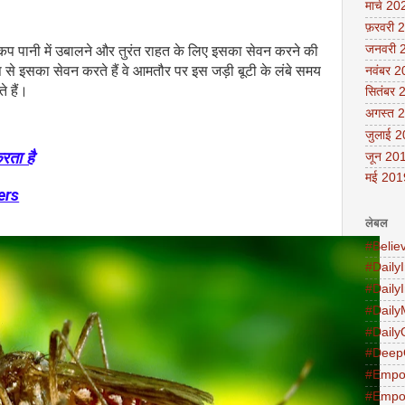
मार्च 20
फ़रवरी 
जनवरी 
प पानी में उबालने और तुरंत राहत के लिए इसका सेवन करने की
से इसका सेवन करते हैं वे आमतौर पर इस जड़ी बूटी के लंबे समय
नवंबर 
 हैं।
सितंबर 
अगस्त 
जुलाई 
रता है
जून 20
मई 201
ers
लेबल
#Belie
#DailyI
#Daily
#Daily
#Daily
#Deep
#Empo
#Empo