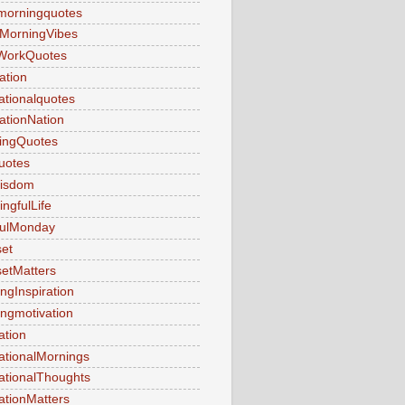
morningquotes
MorningVibes
WorkQuotes
ation
rationalquotes
rationNation
ringQuotes
uotes
Wisdom
ngfulLife
fulMonday
et
etMatters
ngInspiration
ngmotivation
ation
ationalMornings
ationalThoughts
ationMatters