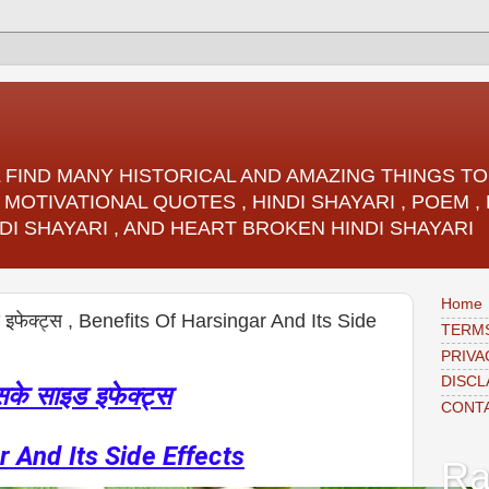
LL FIND MANY HISTORICAL AND AMAZING THINGS 
 MOTIVATIONAL QUOTES , HINDI SHAYARI , POEM 
DI SHAYARI , AND HEART BROKEN HINDI SHAYARI
Home
ड इफेक्ट्स , Benefits Of Harsingar And Its Side
TERMS
PRIVA
DISCL
सके साइड इफेक्ट्स
CONT
r And Its Side Effects
Ra