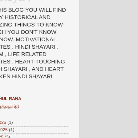
HIS BLOG YOU WILL FIND
Y HISTORICAL AND
ZING THINGS TO KNOW
CH YOU DON'T KNOW
 NOW. MOTIVATIONAL
ES , HINDI SHAYARI ,
 , LIFE RELATED
TES , HEART TOUCHING
I SHAYARI , AND HEART
KEN HINDI SHAYARI
HUL RANA
प्रोफ़ाइल देखें
2025
(1)
2025
(1)
25
(3)